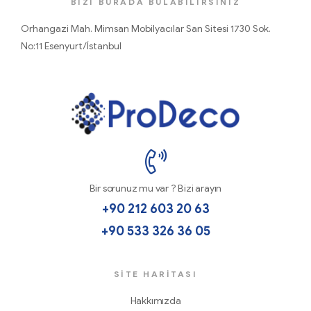
BİZİ BURADA BULABİLİRSİNİZ
Orhangazi Mah. Mimsan Mobilyacılar San Sitesi 1730 Sok.
No:11 Esenyurt/İstanbul
ProDecoTutkal
Bir sorunuz mu var ? Bizi arayın
+90 212 603 20 63
+90 533 326 36 05
SİTE HARITASI
Hakkımızda