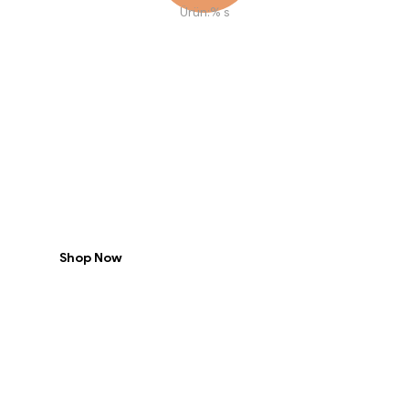
Ürün:% s
Fresh
Vegetables
-15% Off
Shop Now
Vegan