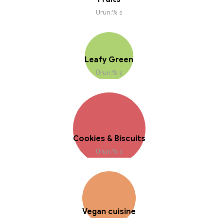
Ürün:% s
Leafy Green
Ürün:% s
Cookies & Biscuits
Ürün:% s
Vegan cuisine