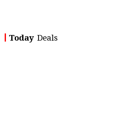
Today
Deals
NEW ORGANIC
The Matcha
Experience