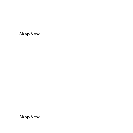
Restaurants
-35% Off
Shop Now
Every
Weekend
-30% Off
Shop Now