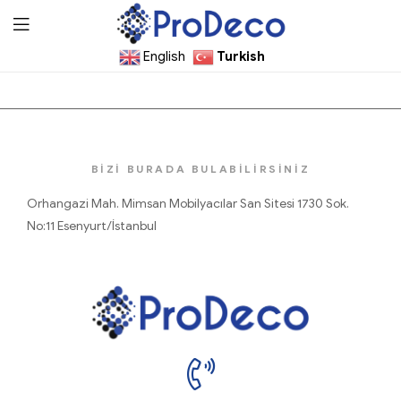
English
Turkish
ProDecoTutkal
BİZİ BURADA BULABİLİRSİNİZ
Orhangazi Mah. Mimsan Mobilyacılar San Sitesi 1730 Sok.
No:11 Esenyurt/İstanbul
ProDecoTutkal